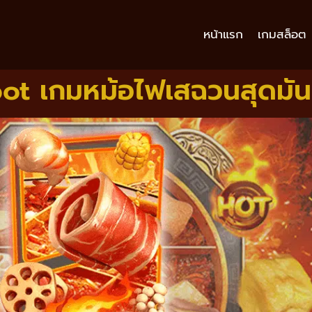
หน้าแรก
เกมสล็อต
pot เกมหม้อไฟเสฉวนสุดมัน