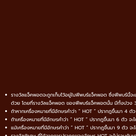
รางวัลแจ็คพอตจะถูกเก็บไว้อยู่ในฟีพบร์แจ็คพอต ซึ่งฟีพบร์นี้
ด้วย โดยที่รางวัลแจ็คพอต ของฟีพบร์แจ็คพอตนั้น มีทั้งปวง
ถ้าหากเครื่องหมายที่มีอักษรคำว่า “ HOT ” ปรากฎขึ้นมา 4 ตั
ถ้าเครื่องหมายที่มีอักษรคำว่า “ HOT ” ปรากฎขึ้นมา 6 ตัว จ
แม้เครื่องหมายที่มีอักษรคำว่า “ HOT ” ปรากฎขึ้นมา 9 ตัว จ
รางวัลพิเศษ ที่ได้จากการปรากฎของอักษร HOT จะไม่รวมกับเคร