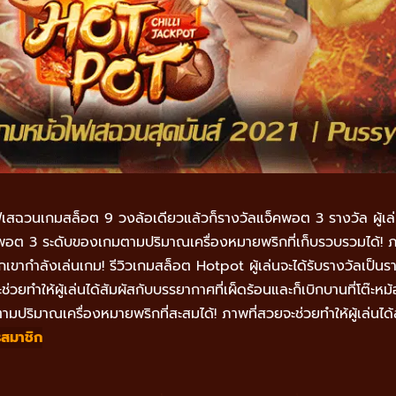
ฉวนเกมสล็อต 9 วงล้อเดียวแล้วก็รางวัลแจ็คพอต 3 รางวัล ผู้เล่นจ
็คพอต 3 ระดับของเกมตามปริมาณเครื่องหมายพริกที่เก็บรวบรวมได้! ภา
วกเขากำลังเล่นเกม!
รีวิวเกมสล็อต Hotpot ผู้เล่นจะได้รับรางวัลเป็น
ยทำให้ผู้เล่นได้สัมผัสกับบรรยากาศที่เผ็ดร้อนและก็เบิกบานที่โต๊ะห
มปริมาณเครื่องหมายพริกที่สะสมได้! ภาพที่สวยจะช่วยทำให้ผู้เล่นได้
รสมาชิก