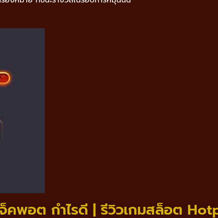
แจ็คพอต กำไรดี | รีวิวเกมสล็อต Hot