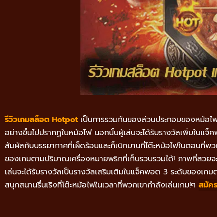
รีวิวเกมสล็อต Hotpot
เป็นการรวมกันของส่วนประกอบของหม้อไฟเส
อย่างขึ้นไปปรากฏในหม้อไฟ นอกนั้นผู้เล่นจะได้รับรางวัลเพิ่มในแจ
สัมผัสกับบรรยากาศที่เผ็ดร้อนและก็เบิกบานที่โต๊ะหม้อไฟในตอนที่พ
ของเกมตามปริมาณเครื่องหมายพริกที่เก็บรวบรวมได้! ภาพที่สวยจะช่ว
เล่นจะได้รับรางวัลเป็นรางวัลเสริมเติมในแจ็คพอต 3 ระดับของเกมตา
ๆ
สนุกสนานรื่นเริงที่โต๊ะหม้อไฟในเวลาที่พวกเขากำลังเล่นเกม!
สมัค