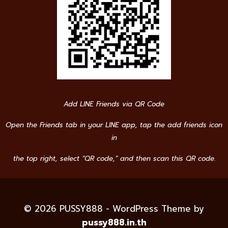
Add LINE Friends via QR Code
Open the Friends tab in your LINE app, tap the add friends icon
in
the top right, select “QR code,” and then scan this QR code.
© 2026 PUSSY888 - WordPress Theme by
pussy888.in.th