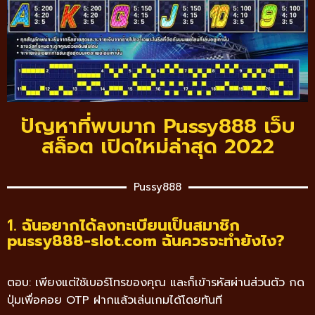
ปัญหาที่พบมาก Pussy888 เว็บ
สล็อต เปิดใหม่ล่าสุด 2022
Pussy888
1.
ฉันอยากได้ลงทะเบียนเป็นสมาชิก
pussy888-slot.com ฉันควรจะทำยังไ
ง?
ตอบ: เพียงแต่ใช้เบอร์โทรของคุณ และก็เข้ารหัสผ่านส่วนตัว กด
ปุ่มเพื่อคอย OTP ฝากแล้วเล่นเกมได้โดยทันที