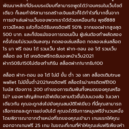
พัฒนาหลักที่มีระบบระเบียบที่สามารถพูดได้ว่าจบครบในเว็บไซต์
เดียว ก็เลยทำให้สามารถสร้างเงินแล้วก็ได้กำไรที่มากขึ้นจาก
การเข้าเล่นผ่านเว็บของพวกเราได้ด้วยเหมือนกัน พุซซี่888
ดาวน์โหลด แล้วก็จะได้รับเครดิตฟรี 50% จากยอดฝากสูงสุด
500 บาท. และก็ข้อแม้ของการถอนเป็น ผู้เล่นต้องทำผลัดสอง
ครั้งโดยไม่รวมเงินลงทุน ทดลองเล่นสล็อต ทดลองเล่นสล็อต
โร มา ฟรี ถอน ได้ รวมเว็บ slot ฝาก-ถอน ออ โต้ รวมเว็บ
สล็อต ออ โต้ เครดิตฟรีกดรับเองหน้าเว็บ2021
ฝาก50รับ150ไม่ต้องทําเทิร์น สล็อตฝาก1บาทรับ100
สล็อต ฝาก-ถอน ออ โต้ ไม่มี ขั้น ต่ํา วอ เลท สล็อตเติมtrue
wallet ไม่มีขั้นต่ํา2021เครดิตฟรี สล็อตโรม่าเครดิตฟรี100
โบนัส ต้องการ 200 เท่าของการเดิมพันทั้งหมดของคุณหรือ
ไม่? มองหาสัญลักษณ์ไฟเขียวสามตัวขึ้นไปบนวงล้อ ในเวลา
เดียวกัน คุณจะถูกส่งไปยังคุณสมบัติไฟเขียว ที่นี่คุณสามารถ
เลือกรถและดูการแข่งขันได้ คุณจะได้รับการหมุนฟรีจำนวนหนึ่ง
โดยพิจารณาจากตำแหน่งที่รถของคุณเข้ามา เกมแรกให้คุณ
ออกจากเกมฟรี 25 เกม ในขณะที่เกมที่ห้าให้คุณเล่นฟรีเพียงห้า