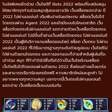
โบนัสพิเศษอีกด้วย เว็บไซต์ที่ Slots 2022 พร้อมที่จะสนับสนุน
ให้สมาชิกทุกท่านร่วมสนุกลุ้นของรางวัล เว็บสล็อตแตกง่าย ปี
2022 ไม่ผ่านเอเย่นต์ เดิมพันง่ายในแต่ละเกม สล็อตเว็บไม่ได้
โดยตรงผ่าน Agent 2022 และยังมีระบบในโหมดสาธิต เว็บ
สล็อตโดยตรงไม่ผ่านเอเย่นต์ แตกง่ายด้วยเว็บสล็อตโดยตรง
ไม่ผ่านเอเย่นต์ ไม่มีขั้นต่ำผ่านเว็บสล็อตโดยตรง ไม่ผ่านเอเย่นต์
2022 เป็นผู้ให้บริการเกมสล็อตออนไลน์ สล็อต เว็บตรง ไม่ผ่าน
เอเย่นต์ 2022 ที่ได้รับมาตรฐานทุกระดับด้วยรูปแบบ เว็บไซต์ไม่
ได้ผ่านตัวแทนโดยตรง และการออกแบบก็ง่ายสำหรับผู้เล่นที่จะ
เข้าร่วม สนุก ที่ทำกำไรได้ซึ่งถือได้ว่าเป็นเว็บไซต์เกมสล็อต
เว็บไซต์ไม่ได้โดยตรงผ่านตัวแทน 2022 ซึ่งค่อนข้างแข็งแกร่ง
และสามารถเรียกร้องเครดิตฟรี หากสมาชิกใหม่และลูกค้า ไม่
อยากพลาดทุกความสนุก นอกจากนี้เว็บตรงไม่ผ่านเอเจนต์
แตกง่าย เว็บสล๊อตเต็มระบบเช่นกัน