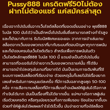
Pussy888 เครดิตฟรี50ไม่ต้อง
ฝากไม่ต้องแชร์ แค่สมัครล่าสุด
เนื่องจากโปรโมชั่นจากเว็บไซต์สล็อตที่ยอดเยี่ยมอย่าง พุซซี่888
โบนัส 100 นับได้ว่าเป็นอีกหนึ่งโปรโมชั่นซึ่งสามารถสร้างกำไรสูง
และก็ยังมากับการ รับโบนัสพิเศษเยอะแยะ จากการเข้าเล่นเกม
สล็อตจากเว็บของพวกเราที่มากับระบบที่ตอบปัญหาทุกการพนัน
และก็ยังจบครบในเว็บไซต์เดียว สำหรับเพื่อการพนันในตัว
เว็บไซต์หลักพุซซี่888 โบนัส 100 นี้ แถมยังเป็นตัวโปรโมชั่น
สามารถที่จะขอรับได้ง่ายจากเว็บของพวกเราแค่นั้น ที่ได้รับ
สามารถนำไปลงทุนในเกมที่อยากได้ มันเป็นเกมการเดิมพันที่ใช้
ระบบการพนันสล็อตที่เรียบง่าย ด้วยเหตุนั้นก็เลยไม่ใช่เรื่องยาก
เลยสำหรับในการหมุนแต่ละครั้ง ที่มีการจับฉลากสูงสุด 50-100
ครั้ง การเลือกเกมสล็อตที่มีการเสี่ยงต่ำจะมีผลให้ผู้เล่นได้โอกาส
ทำเงินได้มาก มันเป็นเรื่องที่ไม่ได้ยากเย็น. แน่ๆบางโอกาสผู้เล่น
เริ่มด้วยเครดิต หรือทุนน้อยรวมทั้งการเพิ่มรอบ ป้อมใจมากขึ้นจะ
ช่วยทำให้ผู้เล่นได้ผลผลกำไรได้เร็วขึ้น มันง่ายดายที่จะใช้สล็อต