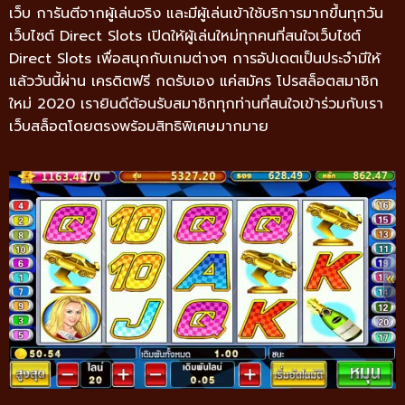
เว็บ การันตีจากผู้เล่นจริง และมีผู้เล่นเข้าใช้บริการมากขึ้นทุกวัน
เว็บไซต์ Direct Slots เปิดให้ผู้เล่นใหม่ทุกคนที่สนใจเว็บไซต์
Direct Slots เพื่อสนุกกับเกมต่างๆ การอัปเดตเป็นประจำมีให้
แล้ววันนี้ผ่าน เครดิตฟรี กดรับเอง แค่สมัคร โปรสล็อตสมาชิก
ใหม่ 2020 เรายินดีต้อนรับสมาชิกทุกท่านที่สนใจเข้าร่วมกับเรา
เว็บสล็อตโดยตรงพร้อมสิทธิพิเศษมากมาย