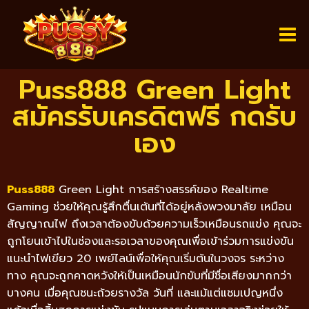
Puss888 Green Light
สมัครรับเครดิตฟรี กดรับ
เอง
Puss888
Green Light การสร้างสรรค์ของ Realtime
Gaming ช่วยให้คุณรู้สึกตื่นเต้นที่ได้อยู่หลังพวงมาลัย เหมือน
สัญญาณไฟ ถึงเวลาต้องขับด้วยความเร็วเหมือนรถแข่ง คุณจะ
ถูกโยนเข้าไปในช่องและรอเวลาของคุณเพื่อเข้าร่วมการแข่งขัน
แนะนำไฟเขียว 20 เพย์ไลน์เพื่อให้คุณเริ่มต้นในวงจร ระหว่าง
ทาง คุณจะถูกคาดหวังให้เป็นเหมือนนักขับที่มีชื่อเสียงมากกว่า
บางคน เมื่อคุณชนะถ้วยรางวัล วันที่ และแม้แต่แชมเปญหนึ่ง