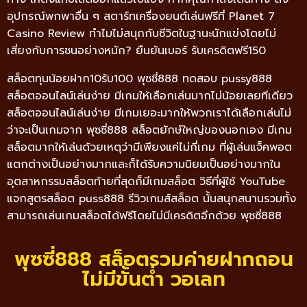
อุปกรณ์พกพาอื่น ๆ สตาร์ทเครื่องยนต์เล่นฟรีที่ Planet 7
Casino Review ทำไมไม่สนุกกับชีวิตในฐานะนักแข่งโดยไม่
เสี่ยงกับการชนอย่างหนัก? ยืนยันเบอร์ รับเครดิตฟรี150
สล็อตทุนน้อยฝาก10รับ100 พุซซี่888 ทดสอบ pussy888
สล็อตออนไลน์เล่นง่าย มีเกมให้เลือกเล่นมากไม่น้อยเลยทีเดียว
สล็อตออนไลน์เล่นง่าย มีเกมเยอะมากให้พวกเราได้เลือกเล่นไม่
ว่าจะเป็นเกมจาก พุซซี่888 สล็อตยักษ์ใหญ่ของนอกเอง มีเกม
สล็อตมากให้เล่นด้วยเหตุว่ามีเพียงแค่ไม่กี่เกม ที่ผู้เล่นแจ็คพอต
แตกต่างเป็นอย่างมากและก็ได้รับความนิยมเป็นอย่างมากใน
อุตสาหกรรมสล็อตท้ายที่สุดก็มีเกมสล็อต วิธีที่ผู้ใช้ YouTube
แจกสูตรสล็อต puss888 รีวิวเกมส์สล็อต นั้นสนุกสนานรวมทั้ง
สามารถเล่นเกมสล็อตได้ฟรีโดยไม่มีเครดิตอีกด้วย พุชซี่888
พุซซี่888 สล็อตรวมค่ายฝากถอน
ไม่มีขั้นต่ํา วอเลท