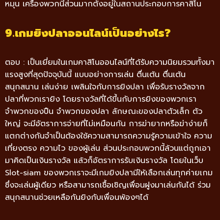
หมุน เครื่องพวกนี้ส่วนมากตั้งอยู่ในสถานประกอบการคาสิโน
9.เกมยิงปลาออนไลน์เป็นอย่างไร?
ตอบ : เป็นเยี่ยมในเกมคาสิโนออนไลน์ที่ได้รับความนิยมรวมทั้งมา
แรงสูงที่สุดปัจจุบันนี้ แบบอย่างการเล่น ตื่นเต้น ตื่นเต้น
สนุกสนาน เล่นง่าย เพลินใจกับการยิงปลา เพื่อรับรางวัลจาก
ปลาที่พวกเรายิง โดยรางวัลที่ได้ขึ้นกับการยิงของพวกเรา
จำพวกของปืน จำพวกของปลา ลักษณะของปลาตัวเล็ก ตัว
ใหญ่ จะมีอัตราการจ่ายที่ไม่เหมือนกัน การฆ่ายากหรือฆ่าง่ายก็
แตกต่างกันจำเป็นต้องใช้ความสามารถความรู้ความเข้าใจ ความ
เที่ยงตรง ความไว ของผู้เล่น ส่วนประกอบพวกนี้ล้วนแต่ถูกเอา
มาคิดเป็นเงินรางวัล แล้วก็อัตราการรับเงินรางวัล โดยในเว็บ
Slot-siam ของพวกเราจะมีเกมยิงปลามีให้เลือกเล่นทุกค่ายเกม
ซึ่งจะเล่นผู้เดียว หรือสามารถเชื้อเชิญเพื่อนฝูงมาเล่นกันได้ ร่วม
สนุกสนานช่วยเหลือกันยิงกับเพื่อนพ้องๆได้