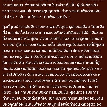
วางเงินเสมอ ด้วยเทคนิคที่เรานำมาฝากกันนั้น ผู้เล่นต้องเริ่ม
จากการวางแผนในการลงทุนทุกๆวัน ว่าคุณจะเดิมพันด้วยเงิน
เท่าไหร่ ? เล่นแบบไหน ? เดิมพันอย่างไร ?
ทุนที่คุณนำมาเล่นมีความเหมาะสมกับสูตร รูปแบบสล็อต โดยเงิน
ที่นำมาเล่นนั้นต้องมาจากการแบ่งสัดส่วนที่ชัดเจน ไม่นำเงินส่วน
ที่จำเป็นมาใช้ หรือกู้ยืม ด้วยความที่เราไม่สามารถรู้ผลการเล่นได้
หากยืม กู้มาก็อาจจะเสียดอกเบี้ย เสียคำพูดไปด้วยทางที่ดีผู้เล่น
ควรทำการวางแผนว่าจะเล่นเกมนี้ด้วยเงินเท่าไหร่ หวังกำไรแค่
ไหน และหยุดเมื่อทำเงินได้เท่าไหร่นั่นเอง นอกจากนี้ความมีวินัย
ในการเดิมพัน ผู้เล่นต้องเล่นอย่างมีขอบเขตและข้อกำหนดที่ผู้
เล่นต้องมีและปฏิบัติตามอย่างเคร่งครัด ผู้เล่นส่วนใหญ่มักหลง
ระเริงไปกับอิสระในการเล่น จนลืมมองว่าต้องมีขอบเขตที่เหมาะ
สมด้วยนะคะ ไม่ใช่ว่าจะเดิมพันเท่าไหร่เล่นแบบไม่มีแผน ไม่มีเป้า
หมายเพราะนั่น.. ทำให้หลายๆท่านต้องพบกับปัญหามากมายที
เดียว และหากไม่อยากมีชะตากรรมเช่นนั้น ผู้เล่นควรเริ่มที่การ
กำหนดขอบเขตให้ดีเสียก่อน เป้าหมายในการเล่นสล็อตออนไลน์
ของคุณคืออะไรเล่นเพื่อความสนุกหรือเพื่อทำเงิน ต้องรู้ตัวเอง