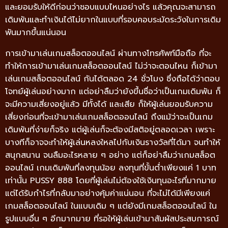
และยอมรับให้ดีก่อนว่าชอบแบบไหนอย่างไร แล้วคุณจะสามารถ
เดิมพันและทำเงินได้ไม่ยากในแบบที่รอบคอบระมัดระวังในการเดิม
พันมากขึ้นแน่นอน
การเข้ามาเล่นเกมสล็อตออนไลน์ ผ่านทางโทรศัพท์มือถือ ที่จะ
ทำให้การเข้ามาเล่นเกมสล็อตออนไลน์ ไม่ว่าจะตอนไหน ก็เข้ามา
เล่นเกมสล็อตออนไลน์ กันได้ตลอด 24 ชั่วโมง ซึ่งถือได้ว่าตอบ
โจทย์ผู้เล่นอย่างมาก แต่อย่าลืมว่ายังขึ้นชื่อว่าเป็นเกมเดิมพัน ก็
จะมีความเสี่ยงอยู่แล้ว มีทั้งได้ และเสีย ก็ให้ผู้เล่นยอมรับความ
เสี่ยงก่อนที่จะเข้ามาเล่นเกมสล็อตออนไลน์ ถึงแม้ว่าจะเป็นเกม
เดิมพันที่ง่ายก็จริง แต่ผู้เล่นก็จะต้องมีสติอยู่ตลอดเวลา เพราะ
บางทีก็อาจจะทำให้ผู้เล่นหลงใหลไปกับเงินรางวัลที่ได้มา จนทำให้
สนุกสนาน จนลืมอะไรหลาย ๆ อย่าง แต่ก็อย่าลืมว่าเกมสล็อต
ออนไลน์ เกมเดิมพันที่ลงทุนน้อย ลงทุนที่ขั้นต่ำเพียงแค่ 1 บาท
เท่านั้น PUSSY 888 โดยที่ผู้เล่นไม่ต้องใช้เงินทุนอะไรที่มากมาย
แต่ได้รับกำไรที่กลับมาอย่างคุ้มค่าแน่นอน ที่จะไม่ได้มีเพียงแค่
เกมสล็อตออนไลน์ ในแบบเดิม ๆ แต่ยังมีเกมสล็อตออนไลน์ ใน
รูปแบบอื่น ๆ อีกมากมาย ที่รอให้ผู้เล่นเข้ามาสัมผัสประสบการณ์