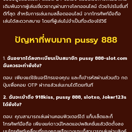
เดิมพันจากผู้เล่นเชี่ยวชาญผ่านทางโลกออนไลน์ ด้วยโปรโมชั่นที่
ดีที่สุด สำหรับการเล่นเกมสล็อตออนไลน์ จากโทรศัพท์มือถือ
เล่นได้สะดวกสบาย โดยที่ผู้เล่นไม่จำเป็นที่จะต้องใช้วิธี
ปัญหาที่พบมาก pussy 888
1.
ฉันอยากได้ลงทะเบียนเป็นสมาชิก pussy 888-slot.com
ฉันควรจะทำยังไ
ง?
ตอบ: เพียงแต่ใช้เบอร์โทรของคุณ และก็เข้ารหัสผ่านส่วนตัว กด
ปุ่มเพื่อคอย OTP ฝากแล้วเล่นเกมได้โดยทันที
2. ฉันจะเข้าถึง 918kiss, pussy 888, slotxo, Joker123s
ได้ยังไง?
ตอบ: คุณสามารถเล่นผ่านคอมพิวเตอร์ได้ แท็บเล็ตและก็
โทรศัพท์มือถือ เพียงแค่ดาวน์โหลดแอปพลิเคชั่นแล้วจัดตั้งลง
บนโทรศัพท์เคลื่อนที่ของคุณหรือบางเกมก็สามารถเล่นผ่านลิงค์