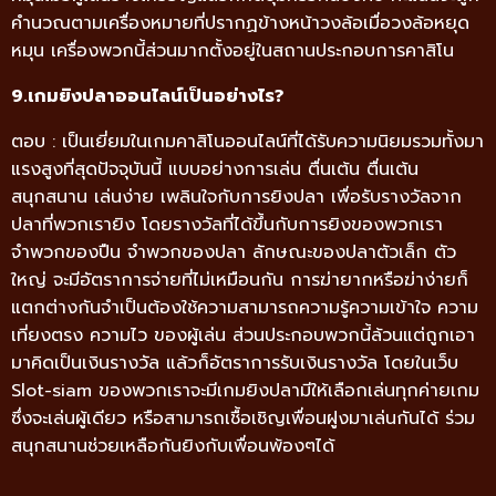
คำนวณตามเครื่องหมายที่ปรากฏข้างหน้าวงล้อเมื่อวงล้อหยุด
หมุน เครื่องพวกนี้ส่วนมากตั้งอยู่ในสถานประกอบการคาสิโน
9.เกมยิงปลาออนไลน์เป็นอย่างไร?
ตอบ : เป็นเยี่ยมในเกมคาสิโนออนไลน์ที่ได้รับความนิยมรวมทั้งมา
แรงสูงที่สุดปัจจุบันนี้ แบบอย่างการเล่น ตื่นเต้น ตื่นเต้น
สนุกสนาน เล่นง่าย เพลินใจกับการยิงปลา เพื่อรับรางวัลจาก
ปลาที่พวกเรายิง โดยรางวัลที่ได้ขึ้นกับการยิงของพวกเรา
จำพวกของปืน จำพวกของปลา ลักษณะของปลาตัวเล็ก ตัว
ใหญ่ จะมีอัตราการจ่ายที่ไม่เหมือนกัน การฆ่ายากหรือฆ่าง่ายก็
แตกต่างกันจำเป็นต้องใช้ความสามารถความรู้ความเข้าใจ ความ
เที่ยงตรง ความไว ของผู้เล่น ส่วนประกอบพวกนี้ล้วนแต่ถูกเอา
มาคิดเป็นเงินรางวัล แล้วก็อัตราการรับเงินรางวัล โดยในเว็บ
Slot-siam ของพวกเราจะมีเกมยิงปลามีให้เลือกเล่นทุกค่ายเกม
ซึ่งจะเล่นผู้เดียว หรือสามารถเชื้อเชิญเพื่อนฝูงมาเล่นกันได้ ร่วม
สนุกสนานช่วยเหลือกันยิงกับเพื่อนพ้องๆได้