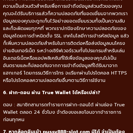
ความเป็นส่วนตัวสำหรับเพื่อการเข้าถึงข้อมูลส่วนตัวของคุณ
คุณจะได้รับบริการแล้วก็ความปลอดภัยที่ยอดเยี่ยมจากพวกเรา
ข้อมูลของคุณจะถูกเก็บไว้อย่างยอดเยี่ยมรวมทั้งเป็นความลับ
และก็จะผิดเผยทุกๆที่ พวกเราปกป้องรักษาความปลอดภัยของ
ข้อมูลโดยการตำหนิดตั้ง SSL เทคโนโลยีการเข้ารหัสข้อมูล แล้ว
ก็เพิ่มความปลอดภัยสำหรับในการติดต่อหรือส่งข้อมูลบนโครง
ข่ายอินเทอร์เน็ต ระหว่างเซิร์ฟเวอร์รวมทั้งโปรแกรมสำหรับเล่น
อินเตอร์เน็ตหรือแอปพลิเคชันที่ใช้เพื่อข้อมูลของคุณไม่เป็น
อันตรายและก็ปลอดภัยจากการเข้าถึงข้อมูลที่ได้รับมาจาก
แฮกเกอร์ โดยกรรมวิธีการโทร จะเรียกผ่านโปรโตคอล HTTPS
หรือโปรโตคอลความปลอดภัยอื่นๆตามวิธีการใช้งาน
6. ฝาก-ถอน ผ่าน True Wallet ได้หรือเปล่า?
ตอบ : สมาชิกสามารถทำรายการฝาก-ถอนได้ ผ่านช่อง True
Wallet ตลอด 24 ชั่วโมง จำต้องขอเลขโอนจากข้าราชการ
ก่อนทุกหน
7. หากล็อกอินเข้า pussy888-slot.com มิได้ จำเป็นต้อง