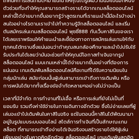
เทคนิคการเล่นเกมดีๆมาแนะนำให้คุณได้รู้เผื่อว่ามันจะเป็นอีกหนึ่ง
ตัวช่วยที่จะทำให้คุณสามารถสร้างรายได้จากเกมสล็อตออนไลน์
เหล่านี้ได้ง่ายมากขึ้นอยากรู้ว่าสูตรเกมที่เราแนะนำนี้มีอะไรบ้างน่า
สนใจอย่างไรตามเราเข้าไปทำความรู้จักสล็อตออนไลน์ และเริ่ม
ต้นสมัครเล่นเกมสล็อตออนไลน์ พุซซี่888 กับเว็บคาสิโนของเรา
ได้เลยเราพร้อมให้คำแนะนำและชี้ช่องทางการสมัครเล่นเกมให้กับ
ทุกคนได้ทราบซึ่งแน่นอนว่าถ้าคุณสนกล้องศึกษาและนำไปปรับใช้
รับประกันได้เลยว่ามันจะช่วยทำให้คุณมีโอกาสทำเงินจากรูป
สล็อตออนไลน์ แบบเกมเหล่านี้ได้ง่ายมากขึ้นอย่างที่ต้องการ
แน่นอน เกมเดิมพันสล็อตออนไลน์คือเกมที่ได้รับความนิยมใน
กลุ่มนักเล่น สมัยก่อนนั้นผู้เล่นสามารถเข้าถึงการเดิมพัน หรือ
การพนันได้ยากทั้งเรื่องข้อจำกัดหลายๆอย่างไม่ว่าจะเป็น
เวลาที่มีจำกัด การทำงานที่ไม่เอื้อ หรือการเล่นที่ยังไม่เป็นที่
ยอมรับ รวมถึงค่าใช้จ่ายในการเดินทางอีกด้วย ซึ่งไม่ง่ายเลยที่ผู้
เล่นจะเข้าไปเดิมพันในคาสิโนจริง แต่ในตอนนี้คาสิโนได้พัฒนามา
อยู่ในรูปแบบระบบออนไลน์ สไตล์การทำเงินที่เป็นลักษณะเกม
สล็อต ที่สามารถเข้าถึงง่ายได้เงินจริงจนสร้างรายได้ให้ผู้เล่น
เพียบอย่างไมคาดคิดอีกด้วย สล็อตออนไลน์ เกมเดิมพันสุดฮิต