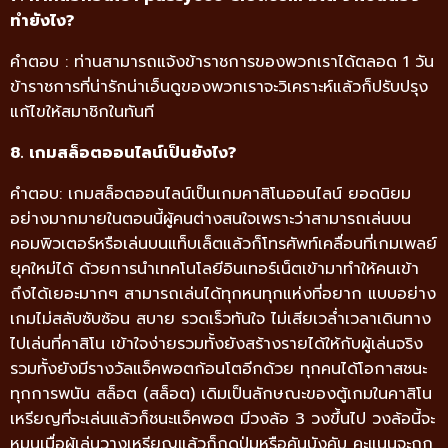
ทำยังไง?
คำตอบ : ท่านสามารถแจ้งข้าราชการของพวกเราได้ตลอด 1 วัน
ข้าราชการที่น่ารักน่าเอ็นดูของพวกเราจะวิเคราะห์แล้วก็ปรับปรุง
แก้ไขให้สมาชิกในทันที
8. เกมสล็อตออนไลน์เป็นยังไง?
คำตอบ: เกมสล็อตออนไลน์เป็นเกมคาสิโนออนไลน์ ยอดนิยม
อย่างมากมายในตอนนี้ผู้คนต่างสนใจเพราะว่าสามารถเล่นบน
คอมพิวเตอร์หรือเล่นบนแท็บเล็ตแล้วก็โทรศัพท์เคลื่อนที่เกมเพลย์
ยุคใหม่ได้ ด้วยการนำเทคโนโลยีอินเทอร์เน็ตเข้ามาทำให้คนเข้า
ถึงได้เยอะมากๆ สามารถเล่นได้ทุกหนทุกแห่งที่อยาก แบบอย่าง
เกมไม่สลับซับซ้อน สบาย รวดเร็วทันใจ ไม่เสียเวล่ำเวลาเดินทาง
ไปเล่นที่คาสิโน เข้าใจง่ายรวมทั้งยังสร้างรายได้ให้กับผู้เล่นจริง
รวมทั้งยังมีรางวัลแจ็คพอตก้อนโตอีกด้วย ทุกคนได้โอกาสชนะ
ทุกการพนัน สล็อต (สล็อต) เดิมเป็นลักษณะของตู้เกมในคาสิโน
เหรียญที่จะเล่นแล้วก็ชนะแจ็คพอต มีวงล้อ 3 วงขึ้นไป วงล้อนี้จะ
หมุนเมื่อผู้เล่นวางเหรียญแล้วก็กดปุ่มหรือคันบังคับ คะแนนจะถูก