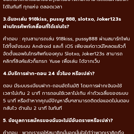
ได้ในทันที ทุกแห่ง ตลอดเวลา
3.ฉันจะเล่น 918kiss, pussy 888, slotxo, Joker123s
ผ่านโทรศัพท์เคลื่อนที่ได้เช่นไร?
คำตอบ : คุณสามารถเล่น 918kiss, pussy888 ผ่านสมาร์ทโฟน
ได้ทั้งยังระบบ Android และก็ iOS เพียงแค่ดาวน์โหลดแล้วก็
จัดตั้งแอพในโทรศัพท์ของคุณ Slotxo, Joker123s สามารถ
คลิกที่ลิงค์แล้วก็แทรก Yuse เพื่อเล่น ได้จากเว็บ
4.มีบริการฝาก-ถอน 24 ชั่วโมง หรือเปล่า?
ตอบ มีระบบระเบียบฝาก-ถอนอัตโนมัติ โดยการฝากเงินจะใช้
เวลาไม่เกิน 2 นาที การถอนใช้เวลาไม่เกิน ค่าถัวเฉลี่ยของระบบ
5 นาที หรือถ้าหากคุณมีปัญหาอื่นๆสามารถติดต่อแอดไม่นตอบ
กลับไว ด้านใน 2 นาที ในทันที
5. ข้อมูลการสมัครของฉันจะไม่มีอันตรายหรือเปล่า?
คำตอบ : พวกเราขอให้สมาชิกมั่นอกมั่นใจได้ว่าพวกเราคิดถึง