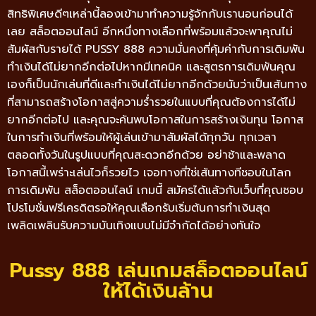
สิทธิพิเศษดีๆเหล่านี้ลองเข้ามาทำความรู้จักกับเรานอนก่อนได้
เลย สล็อตออนไลน์ อีกหนึ่งทางเลือกที่พร้อมแล้วจะพาคุณไม่
สัมผัสกับรายได้ PUSSY 888 ความมั่นคงที่คุ้มค่ากับการเดิมพัน
ทำเงินได้ไม่ยากอีกต่อไปหากมีเทคนิค และสูตรการเดิมพันคุณ
เองก็เป็นนักเล่นที่ดีและทำเงินได้ไม่ยากอีกด้วยนับว่าเป็นเส้นทาง
ที่สามารถสร้างโอกาสสู่ความร่ำรวยในแบบที่คุณต้องการได้ไม่
ยากอีกต่อไป และคุณจะค้นพบโอกาสในการสร้างเงินทุน โอกาส
ในการทำเงินที่พร้อมให้ผู้เล่นเข้ามาสัมผัสได้ทุกวัน ทุกเวลา
ตลอดทั้งวันในรูปแบบที่คุณสะดวกอีกด้วย อย่าช้าและพลาด
โอกาสนี้เพร่าะเล่นไวก็รวยไว เจอทางที่ใช่เส้นทางทีชอบในโลก
การเดิมพัน สล็อตออนไลน์ เกมนี้ สมัครได้แล้วกับเว็บที่คุณชอบ
โปรโมชั่นฟรีเครดิตรอให้คุณเลือกรับเริ่มต้นการทำเงินสุด
เพลิดเพลินรับความบันเทิงแบบไม่มีจำกัดได้อย่างทันใจ
Pussy 888 เล่นเกมสล็อตออนไลน์
ให้ได้เงินล้าน