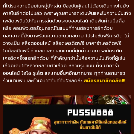
ที่ได้รบความนิยมในหมู่นักเล่น ปัจจุบันผู้เล่นไม่ต้องเดินทางไปยัง
คาสิโนอีกต่อไปแล้ว เพราะคุณสามารถเดิมพันและรับความบันเทิง
เพลิดเพลินไปกับการเล่นด้วยระบบออนไลน์ เดิมพันผ่านมือถือ
หรือ คอมพิวเตอร์อุปกรณ์ในแบบที่ท่านต้องการอีกด้วย
นอกจากนี้ยังมาพร้อมความสะดวกสบาย โปรโมชั่นฟรีเครดิต ไม่
ว่าจะเป็น สล็อตออนไลน์ สล็อตเครดิตฟรี บาคาร่าเครดิตฟรี
โบนัสสปินฟรี ส่วนลดแลกแจกแถมที่คุ้มค่าจากการสมัครเติม
เครดิตครั้งแรกอีกด้วย ที่สำคัญกว่านั้นคือความบันเทิงที่ผู้เล่น
เลือกเกมได้หลากหลายตัวเลือก หลายรูปแบบ ทั้ง บาคาร่า
ออนไลน์ ไฮโล รูเล็ต และเกมอื่นๆอีกมากมาย ทุกท่านสามารถ
ร่วมเดิมพันและทำเงินได้ทันทีทันใจเลยล่ะ
สมัครสมาชิกคลิก!!!