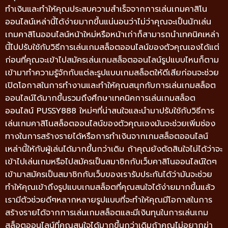
ทำเงินและทำให้คุณประสบความสำเร็จจากการเล่นเกมคาสิโน
ออนไลน์เหล่านี้ได้ง่ายมากขึ้นแน่นอนว่าไม่ว่าคุณจะเป็นนักเล่น
เกมคาสิโนออนไลน์หน้าใหม่หรือหน้าเก่าก็สามารถนำเทคนิคเหล่า
นี้ไปปรับใช้กับวิธีการเล่นเกมสล็อตออนไลน์ของตัวคุณเองได้แต่
ก่อนที่คุณจะเข้าไปสมัครเล่นเกมสล็อตออนไลน์รูปแบบไหนก็ตาม
เข้ามาทำความรู้จักกับแต่ละรูปแบบเกมสล็อตให้ดีเสียก่อนจะช่วย
เปิดโอกาสในการทำงานและทำให้คุณสนุกกับการเล่นเกมสล็อต
ออนไลน์ได้มากขึ้นรวมถึงศึกษาเทคนิคการเล่นเกมสล็อต
ออนไลน์ PUSSY888 ใหม่ๆที่น่าสนใจและนำมาปรับใช้กับวิธีการ
เล่นเกมคาสิโนสล็อตออนไลน์ของตัวคุณเองมันจะช่วยเพิ่มช่อง
ทางในการสร้างรายได้หรือการทำเงินจากเกมสล็อตออนไลน์
เหล่านี้ให้กับผู้เล่นได้มากขึ้นกว่าเดิม ถ้าคุณยังตัดสินใจไม่ได้ว่าจะ
เข้าไปเล่นเกมหรือไปสมัครเป็นสมาชิกกับเว็บคาสิโนออนไลน์ใดๆ
เข้ามาสมัครเป็นสมาชิกกับเว็บของเรารับประกันได้ว่ามันจะช่วย
ทำให้คุณเข้าถึงรูปแบบเกมสล็อตที่คุณสนใจได้ง่ายมากขึ้นแล้ว
เรามีตัวช่วยดีๆหลากหลายรูปแบบที่จะทำให้คุณมีโอกาสในการ
สร้างรายได้จากการเล่นเกมสล็อตและมีเงินทุนในการเล่นเกม
สล็อตออนไลน์ที่คุณสนใจได้มากขึ้นกว่าเดิมถ้าคุณไม่อยากฆ่า