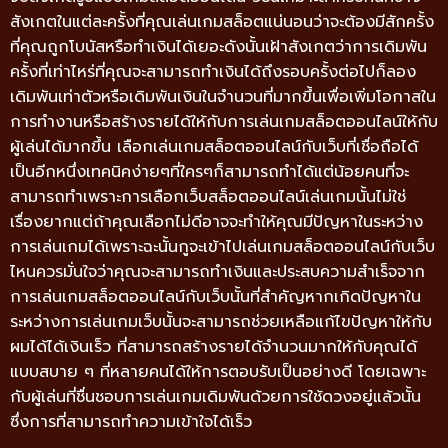
สังเกตในแต่ละครั้งที่คุณเล่นเกมสล็อตแน่นอนว่าจะต้องมีสักครั้ง
ที่คุณถูกโบนัสหรือทำเงินได้เยอะดังนั้นเฝ้าสังเกตว่าการเดิมพัน
ครั้งที่เท่าไหร่ที่คุณจะสามารถทำเงินได้ถึงรอบครั้งต่อไปก็ลอง
เดิมพันเท่าตัวหรือเดิมพันเงินในจำนวนที่มากขึ้นเพื่อเพิ่มโอกาสใน
การทำงานหรือสร้างรายได้ให้กับการเล่นเกมสล็อตออนไลน์ให้กับ
ผู้เล่นได้มากขึ้น เลือกเล่นเกมสล็อตออนไลน์กับเว็บที่เชื่อถือได้
เป็นอีกหนึ่งเทคนิคง่ายๆที่ใครๆก็สามารถทำได้แต่น้อยคนที่จะ
สามารถทำเพราะการเลือกเว็บสล็อตออนไลน์เล่นเกมนั้นไม่ใช่
เรื่องยากแต่ถ้าคุณเลือกไม่ดีอาจจะทำให้คุณมีปัญหาในระหว่าง
การเล่นเกมได้เพราะฉะนั้นกูจะเข้าไปเล่นเกมสล็อตออนไลน์กับเว็บ
ไหนควรมั่นใจว่าคุณจะสามารถทำเงินและประสบความสำเร็จจาก
การเล่นเกมสล็อตออนไลน์กับเว็บนั้นที่สำคัญหากเกิดปัญหาใน
ระหว่างการเล่นเกมเว็บนั้นจะสามารถช่วยเหลือแก้ไขปัญหาให้กับ
ผมได้ได้เงินเร็ว ที่สามารถสร้างรายได้จำนวนมากให้กับคุณได้
แบบสบาย ๆ ที่หลายคนได้ให้การตอบรับเป็นอย่างดี โดยเฉพาะ
กับผู้เล่นที่ชื่นชอบการเล่นเกมเดิมพันด้วยการใช้ดวงอยู่แล้วนั้น
ซึ่งการที่สามารถทำความเข้าใจได้เร็ว