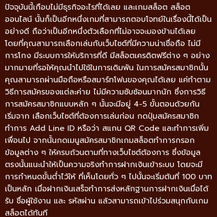
ปัจจุบันนี้เกือบไม่มีธุรกิจอะไรที่ได้เลย และเกมสล็อต สล็อต
ออนไลน์ นั้นก็เป็นอีกหนึ่งเกมที่สามารถตอบโจทย์ในเรื่องนี้ได้เป็น
อย่างดี ถือว่าเป็นอีกหนึ่งตัวเลือกที่ไม่อาจจะมองข้ามได้เลย
โดยที่คุณสามารถเลือกเล่นกับเว็บไซต์ที่มีความน่าเชื่อถือ ไม่มี
การโกง มีระบบการให้บริการที่ดี มีสล็อตเครดิตฟรีต่าง ๆ อย่าง
มากมายที่รอให้คุณนำไปใช้ในการเดิมพัน ในการสมัครสมาชิกนั้น
คุณสามารถผ่านมือถือหรือสมาร์ทโฟนของคุณได้เลย แค่ทำตาม
วิธีการสมัครของแต่ละค่าย ไม่มีความซับซ้อนมากนัก ซึ่งการวิธี
การสมัครสมาชิกแบบหลัก ๆ นั้นจะมีอยู่ 4-5 ขั้นตอนด้วยกัน
เริ่มจาก เลือกเว็บไซต์ที่ต้องการเล่นก่อน กดปุ่มสมัครสมาชิก
ทำการ Add Line ID หรือว่า สแกน QR Code และทำการเพิ่ม
เพื่อนไป จากนั้นกดเมนูสมัครสมาชิกเกมสล็อตทำการกรอก
ข้อมูลต่าง ๆ ให้ครบถ้วนตามที่ทางเว็บไซต์ต้องการ ซึ่งข้อมูล
ตรงนั้นแนะนำให้เป็นความจริงทำการฝากเงินเข้าระบบ โดยจะมี
การกำหนดขั้นต่ำไว้ให้ ที่เห็นโดยทั่ว ๆ ไปนั้นจะเริ่มต้นที่ 100 บาท
เป็นหลัก เมื่อฝากเงินเสร็จทำการส่งหลักฐานการฝากเงินเมื่อได้
รับ ชื่อผู้ใช้งาน และ รหัสผ่าน แล้วสามารถเข้าไปร่วมสนุกกับเกม
สล็อตได้ทันที