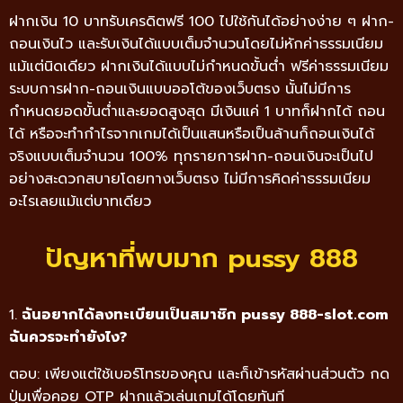
ฝากเงิน 10 บาทรับเครดิตฟรี 100 ไปใช้กันได้อย่างง่าย ๆ ฝาก-
ถอนเงินไว และรับเงินได้แบบเต็มจำนวนโดยไม่หักค่าธรรมเนียม
แม้แต่นิดเดียว ฝากเงินได้แบบไม่กำหนดขั้นต่ำ ฟรีค่าธรรมเนียม
ระบบการฝาก-ถอนเงินแบบออโต้ของเว็บตรง นั้นไม่มีการ
กำหนดยอดขั้นต่ำและยอดสูงสุด มีเงินแค่ 1 บาทก็ฝากได้ ถอน
ได้ หรือจะทำกำไรจากเกมได้เป็นแสนหรือเป็นล้านก็ถอนเงินได้
จริงแบบเต็มจำนวน 100% ทุกรายการฝาก-ถอนเงินจะเป็นไป
อย่างสะดวกสบายโดยทางเว็บตรง ไม่มีการคิดค่าธรรมเนียม
อะไรเลยแม้แต่บาทเดียว
ปัญหาที่พบมาก pussy 888
1.
ฉันอยากได้ลงทะเบียนเป็นสมาชิก pussy 888-slot.com
ฉันควรจะทำยังไ
ง?
ตอบ: เพียงแต่ใช้เบอร์โทรของคุณ และก็เข้ารหัสผ่านส่วนตัว กด
ปุ่มเพื่อคอย OTP ฝากแล้วเล่นเกมได้โดยทันที