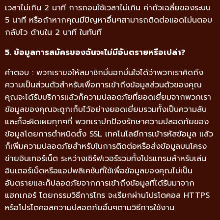
เวลาไม่เกิน 2 นาที การถอนใช้เวลาไม่เกิน ค่าถัวเฉลี่ยของระบบ
5 นาที หรือถ้าหากคุณมีปัญหาอื่นๆสามารถติดต่อแอดไม่นตอบ
กลับไว ด้านใน 2 นาที ในทันที
5. ข้อมูลการสมัครของฉันจะไม่มีอันตรายหรือเปล่า?
คำตอบ : พวกเราขอให้สมาชิกมั่นอกมั่นใจได้ว่าพวกเราคิดถึง
ความเป็นส่วนตัวสำหรับเพื่อการเข้าถึงข้อมูลส่วนตัวของคุณ
คุณจะได้รับบริการแล้วก็ความปลอดภัยที่ยอดเยี่ยมจากพวกเรา
ข้อมูลของคุณจะถูกเก็บไว้อย่างยอดเยี่ยมรวมทั้งเป็นความลับ
และก็จะผิดเผยทุกๆที่ พวกเราปกป้องรักษาความปลอดภัยของ
ข้อมูลโดยการตำหนิดตั้ง SSL เทคโนโลยีการเข้ารหัสข้อมูล แล้ว
ก็เพิ่มความปลอดภัยสำหรับในการติดต่อหรือส่งข้อมูลบนโครง
ข่ายอินเทอร์เน็ต ระหว่างเซิร์ฟเวอร์รวมทั้งโปรแกรมสำหรับเล่น
อินเตอร์เน็ตหรือแอปพลิเคชันที่ใช้เพื่อข้อมูลของคุณไม่เป็น
อันตรายและก็ปลอดภัยจากการเข้าถึงข้อมูลที่ได้รับมาจาก
แฮกเกอร์ โดยกรรมวิธีการโทร จะเรียกผ่านโปรโตคอล HTTPS
หรือโปรโตคอลความปลอดภัยอื่นๆตามวิธีการใช้งาน