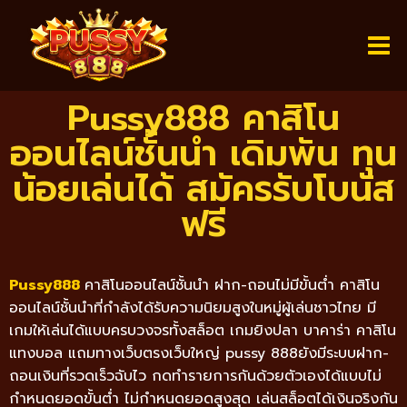
Pussy888 คาสิโน
ออนไลน์ชั้นนำ เดิมพัน ทุน
น้อยเล่นได้ สมัครรับโบนัส
ฟรี
Pussy888
คาสิโนออนไลน์ชั้นนำ ฝาก-ถอนไม่มีขั้นต่ำ คาสิโน
ออนไลน์ชั้นนำที่กำลังได้รับความนิยมสูงในหมู่ผู้เล่นชาวไทย มี
เกมให้เล่นได้แบบครบวงจรทั้งสล็อต เกมยิงปลา บาคาร่า คาสิโน
แทงบอล แถมทางเว็บตรงเว็บใหญ่ pussy 888ยังมีระบบฝาก-
ถอนเงินที่รวดเร็วฉับไว กดทำรายการกันด้วยตัวเองได้แบบไม่
กำหนดยอดขั้นต่ำ ไม่กำหนดยอดสูงสุด เล่นสล็อตได้เงินจริงกัน