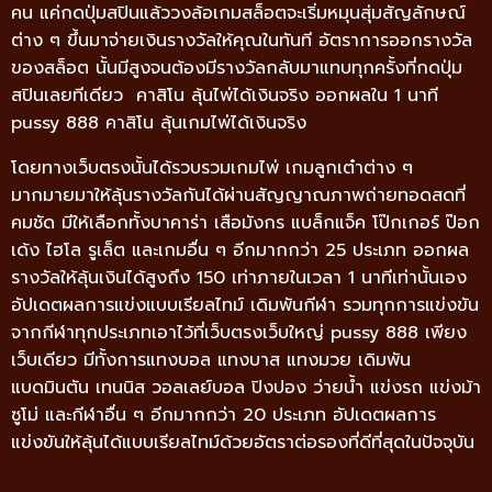
คน แค่กดปุ่มสปินแล้ววงล้อเกมสล็อตจะเริ่มหมุนสุ่มสัญลักษณ์
ต่าง ๆ ขึ้นมาจ่ายเงินรางวัลให้คุณในทันที อัตราการออกรางวัล
ของสล็อต นั้นมีสูงจนต้องมีรางวัลกลับมาแทบทุกครั้งที่กดปุ่ม
สปินเลยทีเดียว คาสิโน ลุ้นไพ่ได้เงินจริง ออกผลใน 1 นาที
pussy 888 คาสิโน ลุ้นเกมไพ่ได้เงินจริง
โดยทางเว็บตรงนั้นได้รวบรวมเกมไพ่ เกมลูกเต๋าต่าง ๆ
มากมายมาให้ลุ้นรางวัลกันได้ผ่านสัญญาณภาพถ่ายทอดสดที่
คมชัด มีให้เลือกทั้งบาคาร่า เสือมังกร แบล็กแจ็ค โป๊กเกอร์ ป๊อก
เด้ง ไฮโล รูเล็ต และเกมอื่น ๆ อีกมากกว่า 25 ประเภท ออกผล
รางวัลให้ลุ้นเงินได้สูงถึง 150 เท่าภายในเวลา 1 นาทีเท่านั้นเอง
อัปเดตผลการแข่งแบบเรียลไทม์ เดิมพันกีฬา รวมทุกการแข่งขัน
จากกีฬาทุกประเภทเอาไว้ที่เว็บตรงเว็บใหญ่ pussy 888 เพียง
เว็บเดียว มีทั้งการแทงบอล แทงบาส แทงมวย เดิมพัน
แบดมินตัน เทนนิส วอลเลย์บอล ปิงปอง ว่ายน้ำ แข่งรถ แข่งม้า
ซูโม่ และกีฬาอื่น ๆ อีกมากกว่า 20 ประเภท อัปเดตผลการ
แข่งขันให้ลุ้นได้แบบเรียลไทม์ด้วยอัตราต่อรองที่ดีที่สุดในปัจจุบัน