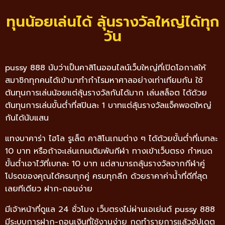
ทุนน้อยเล่นได้ ลุ้นรางวัลใหญ่ได้ทุก
วัน
pussy 888 นับว่าเป็นคาสิโนออนไลน์เว็บใหญ่ที่เปิดโอกาสให้
สมาชิกทุกคนได้เข้ามาทำกำไรมหาศาลอย่างเท่าเทียมกัน ใช้
ต้นทุนการเล่นน้อยแต่ลุ้นรางวัลกันได้มาก เล่นสล็อต ได้ด้วย
ต้นทุนการเล่นขั้นต่ำที่สปินละ 1 บาทแต่ลุ้นรางวัลแจ็คพอตใหญ่
กันได้นับแสน
แทงบาคาร่า ไฮโล รูเล็ต คาสิโนเกมต่าง ๆ ได้ด้วยขั้นต่ำที่เบทละ
10 บาท หรือถ้าจะเล่นเกมเดิมพันกีฬา ทางเข้าเว็บตรง กำหนด
ขั้นต่ำเอาไว้ที่เบทละ 10 บาท แต่สามารถลุ้นรางวัลจากกีฬาคู่
โปรดของคุณได้ครบทุกคู่ ครบทุกลีก ด้วยราคาค่าน้ำที่ดีที่สุด
เลยทีเดียว ฝาก-ถอนง่าย
มีเจ้าหน้าที่ดูแล 24 ชั่วโมง เว็บตรงไม่ผ่านเอเย่นต์ pussy 888
มีระบบการฝาก-ถอนเงินที่ใช้งานง่าย กดทำรายการแล้วอัปเดต