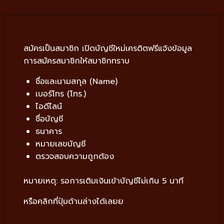
สมัครเป็นสมาชิก เปิดบัญชีใหม่เครดิตฟรีแจ้งข้อมูล
การสมัครสมาชิกให้สมาชิกทราบ
ชื่อและนามสกุล (Name)
เบอร์โทร (โทร.)
ไอดีไลน์
ชื่อบัญชี
ธนาคาร
หมายเลขบัญชี
ตรวจสอบความถูกต้อง
หมายเหตุ: รอการเติมเงินเข้าบัญชีไม่เกิน 5 นาที
หรือคลิกที่ปุ่มด้านล่างได้เลยย