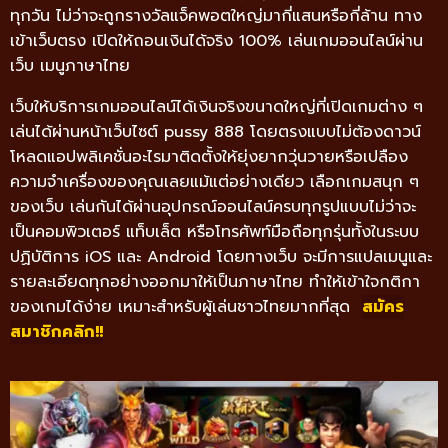
ทุกวัน ไม่ว่าจะถูกรางวัลแจ็คพอตใหญ่มากี่แสนหรือกี่ล้าน ทาง
เข้าเว็บตรง เปิดให้ถอนเงินได้จริง 100% เล่นเกมออนไลน์ผ่าน
เว็บ เมนูภาษาไทย
เว็บให้บริการเกมออนไลน์ได้เงินจริงขนาดใหญ่ที่เปิดเกมต่าง ๆ
เล่นได้ผ่านหน้าเว็บไซต์ pussy 888 โดยตรงแบบไม่ต้องดาวน์
โหลดแอปพลิเคชั่นอะไรมาติดตั้งให้ยุ่งยากวุ่นวายหรือเปลือง
ความจำเครื่องของคุณเลยแม้แต่อย่างเดียว เลือกเกมสนุก ๆ
ของเว็บ เล่นกันได้ผ่านอุปกรณ์ออนไลน์ครบทุกรูปแบบไม่ว่าจะ
เป็นคอมพิวเตอร์ แท็บเล็ต หรือโทรศัพท์มือถือทุกรุ่นทั้งในระบบ
ปฏิบัติการ iOS และ Android โดยทางเว็บ จะมีการแปลเมนูและ
รายละเอียดทุกอย่างออกมาให้เป็นภาษาไทย ทำให้เข้าใจกติกา
ของเกมได้ง่าย เหมาะสำหรับผู้เล่นชาวไทยมากที่สุด
สมัคร
สมาชิกคลิก!!