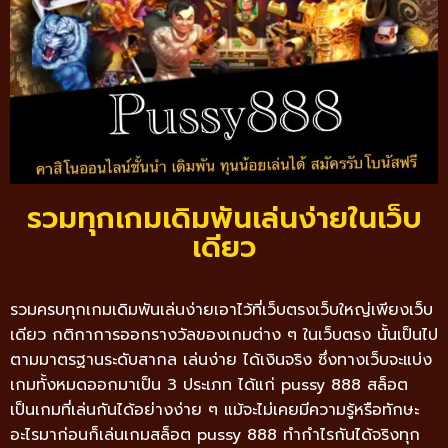
รวมทุกเกมเดิมพันเล่นง่ายในเว็บ
เดียว
รวมครบทุกเกมเดิมพันเล่นง่ายเอาไว้ที่เว็บตรงเว็บใหญ่เพียงเว็บ
เดียว กติกาการออกรางวัลของเกมต่าง ๆ ในเว็บตรง นั้นเป็นไป
ตามมาตรฐานระดับสากล เล่นง่าย ได้เงินจริง ซึ่งทางเว็บจะแบ่ง
เกมทั้งหมดออกมาเป็น 3 ประเภท ได้แก่ pussy 888 สล็อต
เป็นเกมที่เล่นกันได้อย่างง่าย ๆ แม้จะไม่เคยมีความรู้หรือทักษะ
อะไรมาก่อนก็เล่นเกมสล็อต pussy 888 ทำกำไรกันได้จริงทุก