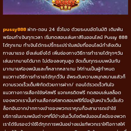
pussy888
ฝาก-ถอน 24 ชั่วโมง ด้วยระบบอัตโนมัติ เดิมพัน
พร้อมทำเงินทุกเวลา
เริ่มทดสอบเล่นคาสิโนออนไลน์ Pussy 888
ได้ทุกเกม ทำเงินได้กระปรี้กระเปร่าในสมัยที่ออนไลน์กำลังเดิน
ทางมาแรง ยิ่งเล่นยิ่งได้ เพิ่มช่องทางวิธีการทำรายได้ทุกๆวัน
เล่นมากมายได้มาก ไม่ต้องลงทุนสูง จัดเต็มทุกระบบพนันกับ
มากมายห้องพนันและก็หลากหลาเกม ให้ท่านเป็นผู้กำหนด
แนวทางวิธีการทำรายได้ทุกวี่วัน
อัพระดับความสนุกสนานแล้วก็
ความรวดเร็วเต็มพิกัดด้วยการฝาก/ ถอนได้รวดเร็วทันใจ
แนวทางการเลือกใช้รหัสฟรี แจกเครดิตฟรี ทดสอบเล่นสล็อต
ของพวกเรานั้นท่านเลือกรหัสทดสอบฟรีที่มีอยู่ในหน้าเว็บนี้แล้ว
ล็อกอินจากปากทางเข้าของพวกเราคุณก็จะสามารถเข้าใช้
บริการในเกมพนันต่างๆที่มีข้างในเว็บไซต์พนันออนไลน์ของพวก
เราได้รับรองว่าใช้ได้ทุกการพนันอย่างแน่แท้พวกเราให้โอกาสให้