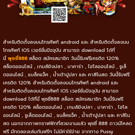
สำหรับติดตั้งลงบนโทรศัพท์ android และ สำหรับติดตั้งลงบน
โทรศัพท์ IOS เวอร์ชั่นปัจจุบัน สามารถ download ได้ที่
นี่
พุซซี่888
สล็อต สมัครสมาชิก วันนี้รับฟรีเครดิต 120%
สล็อตออนไลน์ , เกมส์ยิงปลา , บาคาร่า , ไฮโลออนไลน์ , รูเล็
ตออนไลน์ , แบล็คแจ็ค , น้ำเต้าปูปลา และ คาสิโนสด
วันนี้รับฟรี
เครดิต 120%
สำหรับติดตั้งลงบนโทรศัพท์ android และ
สำหรับติดตั้งลงบนโทรศัพท์ IOS เวอร์ชั่นปัจจุบัน สามารถ
download ได้ที่นี่ พุซซี่888 สล็อต สมัครสมาชิก วันนี้รับฟรี
เครดิต 120% สล็อตออนไลน์ , เกมส์ยิงปลา , บาคาร่า , ไฮโล
ออนไลน์ , รูเล็ตออนไลน์ , แบล็คแจ็ค , น้ำเต้าปูปลา และ คาสิโน
สด นอกจากภาพกราฟฟิกที่สวยงามแล้ว พุซซี่ 888 ดาวน์โหลด
ฟรี มีทดลองเล่นกันฟรีๆ ไม่มีค่าใช้จ่าย จากทาง Pussy