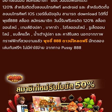
อย่างแน่นอน สมัครสมาชิก slot วันนี้รับฟรีเครดิต
120%
สำหรับติดตั้งลงบนโทรศัพท์ android และ สำหรับติดตั้ง
ลงบนโทรศัพท์ IOS เวอร์ชั่นปัจจุบัน สามารถ download ได้ที่นี่
พุซซี่888 สล็อต สมัครสมาชิก วันนี้รับฟรีเครดิต 120% สล็อต
ออนไลน์ , เกมส์ยิงปลา , บาคาร่า , ไฮโลออนไลน์ , รูเล็ตออน
ไลน์ , แบล็คแจ็ค , น้ำเต้าปูปลา และ คาสิโนสด นอกจากภาพ
กราฟฟิกที่สวยงามแล้ว
พุซซี่ 888 ดาวน์โหลดฟรี
มีทดลอง
เล่นกันฟรีๆ ไม่มีค่าใช้จ่าย จากทาง Pussy 888