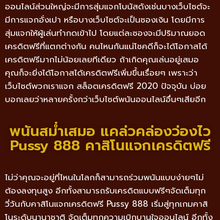
ออนไลน์ส่วนใหญ่จะมีการสุ่มแจกโบนัสดังเช่นบางเว็บไซต์จะ
มีการแจกอั่งเปา หรือบางเว็บไซต์จะเป็นซองเงิน โดยมีการ
สุ่มแจกให้ผู้เล่นทำกดเข้าไป โดยแต่ละซองจะมีปริมาณยอด
เครดิตฟรีที่แตกต่างกัน คนไหนกันแน่โชคดีก็จะได้โอกาสได้
เครดิตฟรีมากไม่น้อยเลยทีเดียว ถ้าเกิดคุณเล่นอยู่เสมอ
คุณก็จะยิ่งได้โอกาสได้เครดิตฟรีเพิ่มขึ้นเรื่อยๆ เพราะว่า
เว็บไซต์พวกเราแจก สล็อตเครดิตฟรี 2020 ปัจจุบัน บ่อย
บอกเลยว่าหลายครั้งกว่าเว็บไซต์พนันออนไลน์อื่นๆเสียอีก
พนันสม่ำเสมอ แคล่วคล่องว่องไว
Pussy 888 คาสิโนแจกเครดิตฟรี
ไม่ว่าคุณจะอยู่ที่ไหนในโลกก็สามารถร่วมพนันแบบง่ายๆไม่
ต้องลงทุนสูง อีกทั้งสามารถรับเครดิตแบบฟรีๆจัดเต็มทุก
วี่วันกับคาสิโนแจกเครดิตฟรี Pussy 888 เริ่มสู่ทุกเกมคาสิ
โนระดับนานาชาติ จัดเต็มทุกความเบิกบานใจออนไลน์ อีกทั้ง