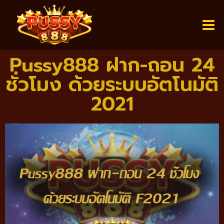
Pussy888 ฝาก-ถอน 24
ชั่วโมง ด้วยระบบอัตโนมัติ
2021