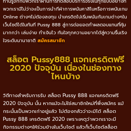
ท่านรู้จักกับพวกเราผ่านการทดสอบบริการจริงในทุกแบบอย่างที่
พวกเรามีไม่ว่าจะเป็นการนำกีฬาการพนันคาสิโนหรือการพนันเกม
Online ต่างๆไม่ต้องลงทุน นำเครดิตไปเริ่มพนันกับเกมต่างๆใน
เว็บไซต์ได้ในทันที Pussy 888 สู่การต่อยอดทำผลตอบแทนที่คุ้ม
มากกว่า เล่นง่าย ทำเงินไว ทันใจทุกความอยากได้สู่ความรื่นเริง
ใจระดับนานาชาติ
สมัครสมาชิก
สล็อต Pussy888 แจกเครดิตฟรี
2020 ปัจจุบัน เนื่องในช่องทาง
ไหนบ้าง
วิถีทางสำหรับการรับ สล็อต Pussy 888 แจกเครดิตฟรี
2020 ปัจจุบัน นั้น หากแม้จะไม่ใช่สมาชิกใหม่ที่พึ่งสมัคร แม้
กระนั้นเป็นพวกเก่าอยู่แล้ว ไม่ต้องกลัวว่าจะมิได้ สล็อต
Pussy 888 เครดิตฟรี 2020 เพราะเหตุว่าพวกเราจะมี
กิจกรรมต่างๆให้ร่วมข้างในเว็บไซต์ แล้วก็เว็บไซต์สล็อต