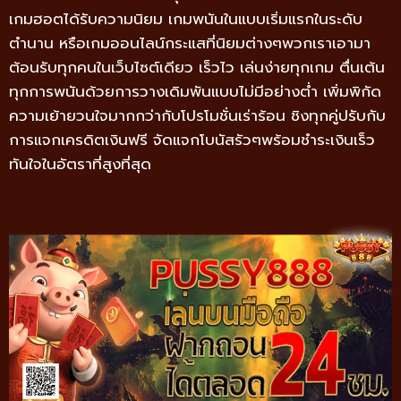
เกมฮอตได้รับความนิยม เกมพนันในแบบเริ่มแรกในระดับ
ตำนาน หรือเกมออนไลน์กระแสที่นิยมต่างๆพวกเราเอามา
ต้อนรับทุกคนในเว็บไซต์เดียว เร็วไว เล่นง่ายทุกเกม ตื่นเต้น
ทุกการพนันด้วยการวางเดิมพันแบบไม่มีอย่างต่ำ เพิ่มพิกัด
ความเย้ายวนใจมากกว่ากับโปรโมชั่นเร่าร้อน ชิงทุกคู่ปรับกับ
การแจกเครดิตเงินฟรี จัดแจกโบนัสรัวๆพร้อมชำระเงินเร็ว
ทันใจในอัตราที่สูงที่สุด