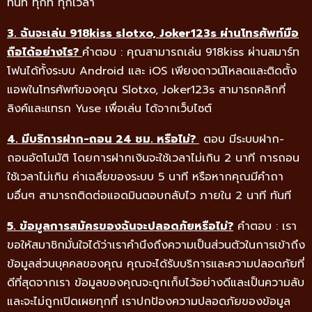
ทันที ทุกที่ ทุกเวลา
3. ฉันจะเล่น 918kiss slotxo, Joker123s ผ่านโทรศัพท์มือ
ถือได้อย่างไร?
คำตอบ : คุณสามารถเล่น 918kiss ผ่านสมาร์ท
โฟนได้ทั้งระบบ Android และ iOS เพียงดาวน์โหลดและติดตั้ง
แอพในโทรศัพท์ของคุณ Slotxo, Joker123s สามารถคลิกที่
ลิงค์และแทรก Yuse เพื่อเล่น ได้จากเว็บไซต์
4. มีบริการฝาก-ถอน 24 ชม. หรือไม่?
ตอบ มีระบบฝาก-
ถอนอัตโนมัติ โดยการฝากเงินจะใช้เวลาไม่เกิน 2 นาที การถอน
ใช้เวลาไม่เกิน ค่าเฉลี่ยของระบบ 5 นาที หรือหากคุณมีคำถา
มอื่นๆ สามารถติดต่อแอดมินตอบกลับไว ภายใน 2 นาที ทันที
5. ข้อมูลการสมัครของฉันจะปลอดภัยหรือไม่?
คำตอบ : เรา
ขอให้สมาชิกมั่นใจได้ว่าเราคำนึงถึงความเป็นส่วนตัวในการเข้าถึง
ข้อมูลส่วนบุคคลของคุณ คุณจะได้รับบริการและความปลอดภัยที่
ดีที่สุดจากเรา ข้อมูลของคุณจะถูกเก็บไว้อย่างดีและเป็นความลับ
และจะไม่ถูกเปิดเผยทุกที่ เราปกป้องความปลอดภัยของข้อมูล