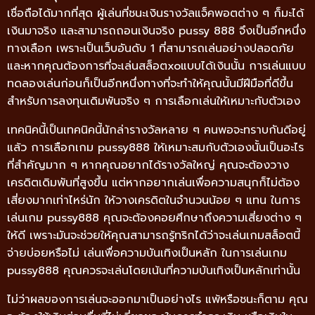
เชื่อถือได้มากที่สุด ผู้เล่นที่ชนะเงินรางวัลแจ็คพอตต่าง ๆ ก็มะได้
เงินมาจริง และสามารถถอนเงินจริง pussy 888 จึงเป็นอีกหนึ่ง
ทางเลือก เพราะเป็นเว็บอันดับ 1 ที่สามารถเล่นอย่างปลอดภัย
และหากคุณต้องการที่จะเล่นสล็อตxoแบบได้เงินนั้น การเล่นแบบ
ทดลองเล่นก่อนก็เป็นอีกหนึ่งทางที่จะทำให้คุณนั้นมีฝีมือที่ดีขึ้น
สำหรับการลงทุนเดิมพันจริง ๆ การเลือกเล่นให้เหมาะกับตัวเอง
เทคนิคนี้เป็นเทคนิคนี้นักล่ารางวัลหลาย ๆ คนพอจะทราบกันดีอยู่
แล้ว การเลือกเกม pussy888 ให้เหมาะสมกับตัวเองนั้นเป็นอะไร
ที่สำคัญมาก ๆ หากคุณอยากได้รางวัลใหญ่ คุณจะต้องวาง
เครดิตเดิมพันที่สูงขึ้น แต่หากอยากเล่นเพื่อความสนุกก็ไม่ต้อง
เสี่ยงมากเท่าไหร่นัก ให้วางเครดิตในจำนวนน้อย ๆ แทน ในการ
เล่นเกม pussy888 คุณจะต้องคอยศึกษาถึงความเสี่ยงต่าง ๆ
ให้ดี เพราะมันจะช่วยให้คุณสามารถรู้ทริกได้ว่าจะเล่นเกมสล็อตนี้
จ่ายบ่อยหรือไม่ เล่นเพื่อความบันเทิงเป็นหลัก ในการเล่นเกม
pussy888 คุณควรจะเล่นโดยเน้นที่ความบันเทิงเป็นหลักเท่านั้น
ไม่ว่าผลของการเล่นจะออกมาเป็นอย่างไร แพ้หรือชนะก็ตาม คุณ