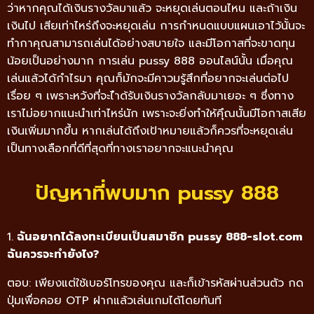
ว่าหากคุณได้เงินรางวัลมาแล้ว จะหยุดเล่นตอนไหน และถ้าเงิน
เงินไป เสียเท่าไหร่ถึงจะหยุดเล่น การกำหนดแบบแผนเอาไว้นั้นจะ
ทำกาคุณสามารถเล่นได้อย่างสบายใจ และมีโอกาสที่จะขาดทุน
น้อยเป็นอย่างมาก การเล่น pussy 888 ออนไลน์นั้น เมื่อคุณ
เล่นแล้วได้กำไรมา คุณก็มักจะมีคาวมรู้สึกที่อยากจะเล่นต่อไป
เรื่อย ๆ เพราะหวังที่จะไำด้รับเงินรางวัลกลับมาเยอะ ๆ ซึ่งทาง
เราไม่อยากแนะนำเท่าไหร่นัก เพราะจะยิ่งทำให้คึุณนั้นมีโอกาสเสีย
เงินเพิ่มมากขึ้น หากเล่นได้ถึงเป้าหมายแล้วก็ควรที่จะหยุดเล่น
เป็นทางเลือกที่ดีที่สุดที่ทางเราอยากจะแนะนำคุณ
ปัญหาที่พบมาก pussy 888
1.
ฉันอยากได้ลงทะเบียนเป็นสมาชิก pussy 888-slot.com
ฉันควรจะทำยังไ
ง?
ตอบ: เพียงแต่ใช้เบอร์โทรของคุณ และก็เข้ารหัสผ่านส่วนตัว กด
ปุ่มเพื่อคอย OTP ฝากแล้วเล่นเกมได้โดยทันที