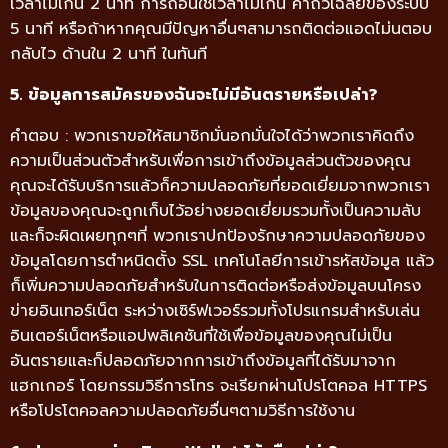
เวลาไม่เกิน 2 นาที การถอนใช้เวลาไม่เกิน ค่าถัวเฉลี่ยของระบบ
5 นาที หรือถ้าหากคุณมีปัญหาอื่นๆสามารถติดต่อแอดไม่นตอบ
กลับไว ด้านใน 2 นาที ในทันที
5. ข้อมูลการสมัครของฉันจะไม่มีอันตรายหรือเปล่า?
คำตอบ : พวกเราขอให้สมาชิกมั่นอกมั่นใจได้ว่าพวกเราคิดถึง
ความเป็นส่วนตัวสำหรับเพื่อการเข้าถึงข้อมูลส่วนตัวของคุณ
คุณจะได้รับบริการแล้วก็ความปลอดภัยที่ยอดเยี่ยมจากพวกเรา
ข้อมูลของคุณจะถูกเก็บไว้อย่างยอดเยี่ยมรวมทั้งเป็นความลับ
และก็จะผิดเผยทุกๆที่ พวกเราปกป้องรักษาความปลอดภัยของ
ข้อมูลโดยการตำหนิดตั้ง SSL เทคโนโลยีการเข้ารหัสข้อมูล แล้ว
ก็เพิ่มความปลอดภัยสำหรับในการติดต่อหรือส่งข้อมูลบนโครง
ข่ายอินเทอร์เน็ต ระหว่างเซิร์ฟเวอร์รวมทั้งโปรแกรมสำหรับเล่น
อินเตอร์เน็ตหรือแอปพลิเคชันที่ใช้เพื่อข้อมูลของคุณไม่เป็น
อันตรายและก็ปลอดภัยจากการเข้าถึงข้อมูลที่ได้รับมาจาก
แฮกเกอร์ โดยกรรมวิธีการโทร จะเรียกผ่านโปรโตคอล HTTPS
หรือโปรโตคอลความปลอดภัยอื่นๆตามวิธีการใช้งาน