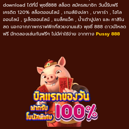
download ได้ที่นี่ พุซซี่888 สล็อต สมัครสมาชิก วันนี้รับฟรี
เครดิต 120% สล็อตออนไลน์ , เกมส์ยิงปลา , บาคาร่า , ไฮโล
ออนไลน์ , รูเล็ตออนไลน์ , แบล็คแจ็ค , น้ำเต้าปูปลา และ คาสิโน
สด นอกจากภาพกราฟฟิกที่สวยงามแล้ว พุซซี่ 888 ดาวน์โหลด
ฟรี มีทดลองเล่นกันฟรีๆ ไม่มีค่าใช้จ่าย จากทาง
Pussy 888