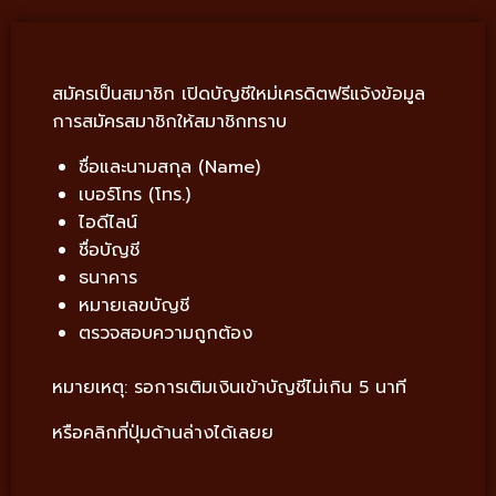
สมัครเป็นสมาชิก เปิดบัญชีใหม่เครดิตฟรีแจ้งข้อมูล
การสมัครสมาชิกให้สมาชิกทราบ
ชื่อและนามสกุล (Name)
เบอร์โทร (โทร.)
ไอดีไลน์
ชื่อบัญชี
ธนาคาร
หมายเลขบัญชี
ตรวจสอบความถูกต้อง
หมายเหตุ: รอการเติมเงินเข้าบัญชีไม่เกิน 5 นาที
หรือคลิกที่ปุ่มด้านล่างได้เลยย