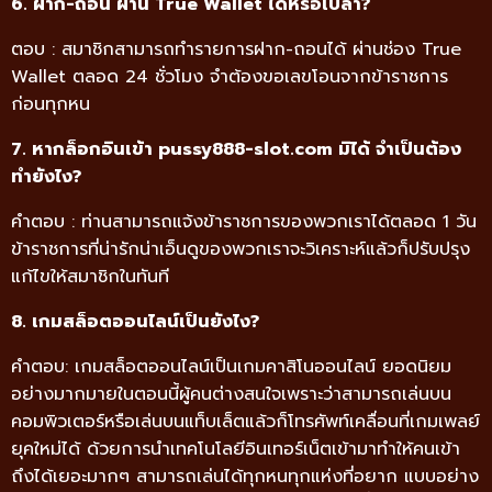
6. ฝาก-ถอน ผ่าน True Wallet ได้หรือเปล่า?
ตอบ : สมาชิกสามารถทำรายการฝาก-ถอนได้ ผ่านช่อง True
Wallet ตลอด 24 ชั่วโมง จำต้องขอเลขโอนจากข้าราชการ
ก่อนทุกหน
7. หากล็อกอินเข้า pussy888-slot.com มิได้ จำเป็นต้อง
ทำยังไง?
คำตอบ : ท่านสามารถแจ้งข้าราชการของพวกเราได้ตลอด 1 วัน
ข้าราชการที่น่ารักน่าเอ็นดูของพวกเราจะวิเคราะห์แล้วก็ปรับปรุง
แก้ไขให้สมาชิกในทันที
8. เกมสล็อตออนไลน์เป็นยังไง?
คำตอบ: เกมสล็อตออนไลน์เป็นเกมคาสิโนออนไลน์ ยอดนิยม
อย่างมากมายในตอนนี้ผู้คนต่างสนใจเพราะว่าสามารถเล่นบน
คอมพิวเตอร์หรือเล่นบนแท็บเล็ตแล้วก็โทรศัพท์เคลื่อนที่เกมเพลย์
ยุคใหม่ได้ ด้วยการนำเทคโนโลยีอินเทอร์เน็ตเข้ามาทำให้คนเข้า
ถึงได้เยอะมากๆ สามารถเล่นได้ทุกหนทุกแห่งที่อยาก แบบอย่าง