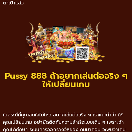
ตาเป้าแล้ว
Pussy 888 ถ้าอยากเล่นต่อจริง ๆ
ให้เปลี่ยนเกม
ในกรณีที่คุณอดใจไม่ไหว อยากเล่นต่อจริง ๆ เราแนะนำว่า ให้
คุณเปลี่ยนเกม อย่ายึดติดกับความสำเร็จแบบเดิม ๆ เพราะถ้า
คุณได้ศึกษา ระบบการออกรางวัลของเกมมาก่อน จะพบว่าเกม