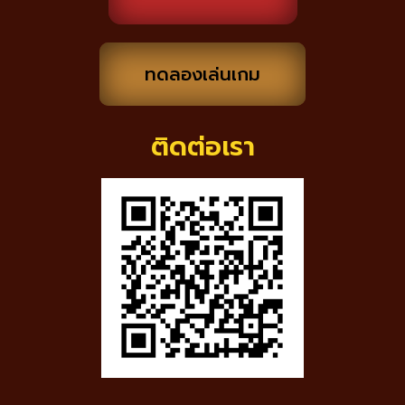
ทดลองเล่นเกม
ติดต่อเรา