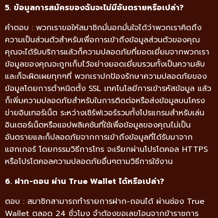
5. ข้อมูลการสมัครของฉันจะไม่มีอันตรายหรือเปล่า?
คำตอบ : พวกเราขอให้สมาชิกมั่นอกมั่นใจได้ว่าพวกเราคิดถึง
ความเป็นส่วนตัวสำหรับเพื่อการเข้าถึงข้อมูลส่วนตัวของคุณ
คุณจะได้รับบริการแล้วก็ความปลอดภัยที่ยอดเยี่ยมจากพวกเรา
ข้อมูลของคุณจะถูกเก็บไว้อย่างยอดเยี่ยมรวมทั้งเป็นความลับ
และก็จะผิดเผยทุกๆที่ พวกเราปกป้องรักษาความปลอดภัยของ
ข้อมูลโดยการตำหนิดตั้ง SSL เทคโนโลยีการเข้ารหัสข้อมูล แล้ว
ก็เพิ่มความปลอดภัยสำหรับในการติดต่อหรือส่งข้อมูลบนโครง
ข่ายอินเทอร์เน็ต ระหว่างเซิร์ฟเวอร์รวมทั้งโปรแกรมสำหรับเล่น
อินเตอร์เน็ตหรือแอปพลิเคชันที่ใช้เพื่อข้อมูลของคุณไม่เป็น
อันตรายและก็ปลอดภัยจากการเข้าถึงข้อมูลที่ได้รับมาจาก
แฮกเกอร์ โดยกรรมวิธีการโทร จะเรียกผ่านโปรโตคอล HTTPS
หรือโปรโตคอลความปลอดภัยอื่นๆตามวิธีการใช้งาน
6. ฝาก-ถอน ผ่าน True Wallet ได้หรือเปล่า?
ตอบ : สมาชิกสามารถทำรายการฝาก-ถอนได้ ผ่านช่อง True
Wallet ตลอด 24 ชั่วโมง จำต้องขอเลขโอนจากข้าราชการ