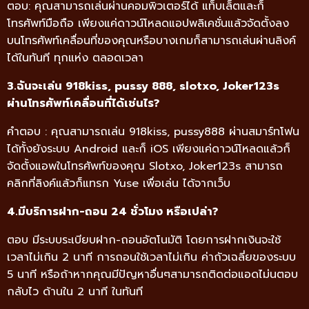
ตอบ: คุณสามารถเล่นผ่านคอมพิวเตอร์ได้ แท็บเล็ตและก็
โทรศัพท์มือถือ เพียงแค่ดาวน์โหลดแอปพลิเคชั่นแล้วจัดตั้งลง
บนโทรศัพท์เคลื่อนที่ของคุณหรือบางเกมก็สามารถเล่นผ่านลิงค์
ได้ในทันที ทุกแห่ง ตลอดเวลา
3.ฉันจะเล่น 918kiss, pussy 888, slotxo, Joker123s
ผ่านโทรศัพท์เคลื่อนที่ได้เช่นไร?
คำตอบ : คุณสามารถเล่น 918kiss, pussy888 ผ่านสมาร์ทโฟน
ได้ทั้งยังระบบ Android และก็ iOS เพียงแค่ดาวน์โหลดแล้วก็
จัดตั้งแอพในโทรศัพท์ของคุณ Slotxo, Joker123s สามารถ
คลิกที่ลิงค์แล้วก็แทรก Yuse เพื่อเล่น ได้จากเว็บ
4.มีบริการฝาก-ถอน 24 ชั่วโมง หรือเปล่า?
ตอบ มีระบบระเบียบฝาก-ถอนอัตโนมัติ โดยการฝากเงินจะใช้
เวลาไม่เกิน 2 นาที การถอนใช้เวลาไม่เกิน ค่าถัวเฉลี่ยของระบบ
5 นาที หรือถ้าหากคุณมีปัญหาอื่นๆสามารถติดต่อแอดไม่นตอบ
กลับไว ด้านใน 2 นาที ในทันที