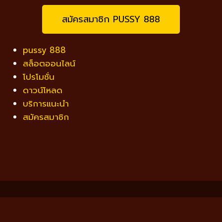
สมัครสมาชิก PUSSY 888
pussy 888
สล็อตออนไลน์
โปรโมชั่น
ดาวน์โหลด
บริการแนะนำ
สมัครสมาชิก
© 2026 PUSSY888 - WordPress Theme by