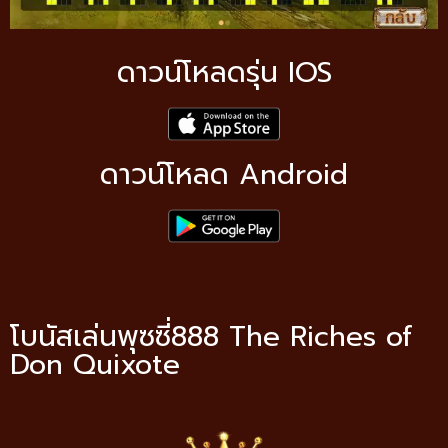
ดาวน์โหลดรุ่น IOS
ดาวน์โหลด Android
โบนัสเล่นพุซซี่888 The Riches of
Don Quixote