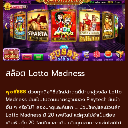
สล็อต Lotto Madness
พุซซี่888
ด้วยทุกสิ่งที่ชื่อใหม่ล่าสุดนี้นำมาสู่วงล้อ Lotto
Madness มันเป็นไปตามมาตรฐานของ Playtech ชั้นนำ
อื่น ๆ หรือไม่? ลองมาดูและค้นหา … ม้วนใหญ่และม้วนลึก
Lotto Madness มี 20 เพย์ไลน์ แต่คุณไม่จำเป็นต้อง
เดิมพันทั้ง 20 ไลน์ในเวลาเดียวกันคุณสามารถเล่นไลน์ได้