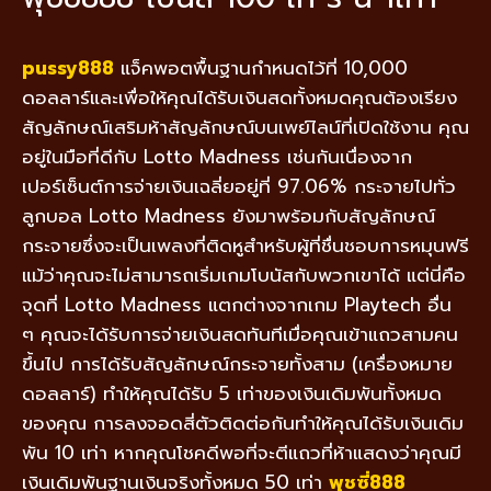
pussy888
แจ็คพอตพื้นฐานกำหนดไว้ที่ 10,000
ดอลลาร์และเพื่อให้คุณได้รับเงินสดทั้งหมดคุณต้องเรียง
สัญลักษณ์เสริมห้าสัญลักษณ์บนเพย์ไลน์ที่เปิดใช้งาน คุณ
อยู่ในมือที่ดีกับ Lotto Madness เช่นกันเนื่องจาก
เปอร์เซ็นต์การจ่ายเงินเฉลี่ยอยู่ที่ 97.06% กระจายไปทั่ว
ลูกบอล Lotto Madness ยังมาพร้อมกับสัญลักษณ์
กระจายซึ่งจะเป็นเพลงที่ติดหูสำหรับผู้ที่ชื่นชอบการหมุนฟรี
แม้ว่าคุณจะไม่สามารถเริ่มเกมโบนัสกับพวกเขาได้ แต่นี่คือ
จุดที่ Lotto Madness แตกต่างจากเกม Playtech อื่น
ๆ คุณจะได้รับการจ่ายเงินสดทันทีเมื่อคุณเข้าแถวสามคน
ขึ้นไป การได้รับสัญลักษณ์กระจายทั้งสาม (เครื่องหมาย
ดอลลาร์) ทำให้คุณได้รับ 5 เท่าของเงินเดิมพันทั้งหมด
ของคุณ การลงจอดสี่ตัวติดต่อกันทำให้คุณได้รับเงินเดิม
พัน 10 เท่า หากคุณโชคดีพอที่จะตีแถวที่ห้าแสดงว่าคุณมี
เงินเดิมพันฐานเงินจริงทั้งหมด 50 เท่า
พุชซี่888