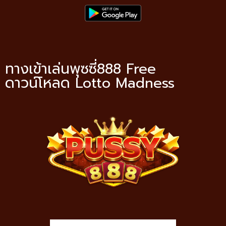
ทางเข้าเล่นพุซซี่888 Free
ดาวน์โหลด Lotto Madness