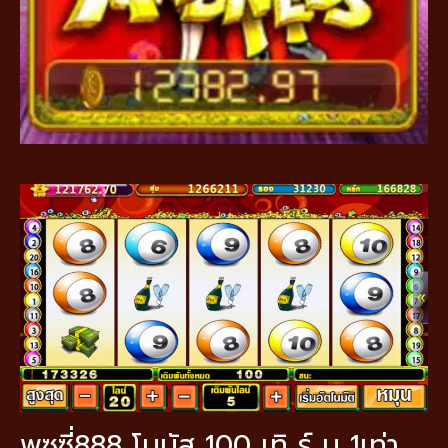
พุซซี่888 โบนัส 100 เทิ ร์ น 1เท่า