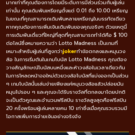
มากเท่าที่คุณต้องการโดยมีระดับการมีส่วนร่วมกับผู้เล่น
เท่านั้น คุณเดิมพันเหรียญตั้งแต่ 0.01 ถึง 10.00 เหรียญ
ในขณะที่คุณสามารถเดิมพันหลายเหรียญในบรรทัดเดียว
หากคุณต้องการเพิ่มเงินเดิมพันของคุณจริงๆ ด้วยเหตุนี้
การเดิมพันเดี่ยวที่ใหญ่ที่สุดที่คุณสามารถทำได้คือ $ 100
ต่อไลน์ซึ่งหมายความว่า Lotto Madness เป็นเกมที่
เหมาะสำหรับผู้เล่นที่สูงกว่า
joker
ทำข้อตกลงและหมุนวง
ล้อ ในการเริ่มต้นในเกมโบนัส Lotto Madness คุณต้อง
วางสัญลักษณ์โบนัสบนหนึ่งและห้าวงล้อในเวลาเดียวกัน
ในการโหลดหน้าจอใหม่ด้วยวงล้อโบนัสที่แบ่งออกเป็นส่วน
ๆ เกมโบนัสนั้นเล่นง่ายเพียงแค่หมุนวงล้อแล้วปล่อยมัน
หมุนไปรอบ ๆ และคุณจะได้รับรางวัลที่ตกลงมาโดยปกติ
จะเป็นตัวคูณและจำนวนฟรีสปิน รางวัลสูงสุดคือฟรีสปิน
20 ครั้งพร้อมผู้เล่นหลายคน 10 เท่าซึ่งเมื่อคุณรวบรวมมี
โอกาสเพิ่มการจ่ายเงินอย่างจริงจัง