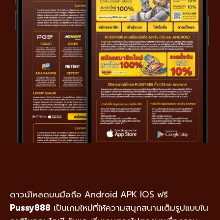
ดาวน์โหลดบนมือถือ Android APK IOS ฟรี
Pussy888
เป็นเกมใหม่ที่ให้ความสนุกสนานเต็มรูปแบบใน