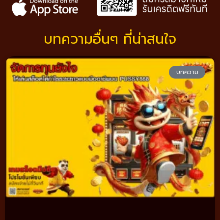
บทความอื่นๆ ที่น่าสนใจ
บทความ