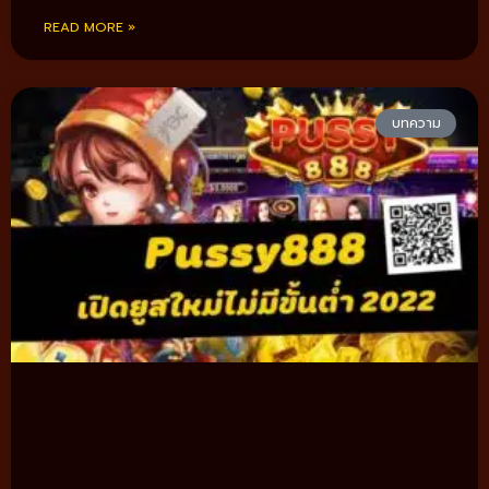
READ MORE »
บทความ