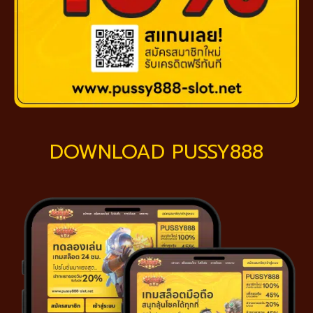
DOWNLOAD PUSSY888