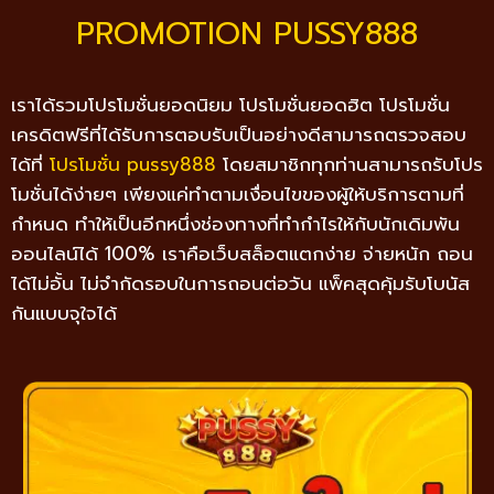
PROMOTION PUSSY888
เราได้รวมโปรโมชั่นยอดนิยม โปรโมชั่นยอดฮิต โปรโมชั่น
เครดิตฟรีที่ได้รับการตอบรับเป็นอย่างดีสามารถตรวจสอบ
ได้ที่
โปรโมชั่น pussy888
โดยสมาชิกทุกท่านสามารถรับโปร
โมชั่นได้ง่ายๆ เพียงแค่ทำตามเงื่อนไขของผู้ให้บริการตามที่
กำหนด ทำให้เป็นอีกหนึ่งช่องทางที่ทำกำไรให้กับนักเดิมพัน
ออนไลน์ได้ 100% เราคือเว็บสล็อตแตกง่าย จ่ายหนัก ถอน
ได้ไม่อั้น ไม่จำกัดรอบในการถอนต่อวัน แพ็คสุดคุ้มรับโบนัส
กันแบบจุใจได้