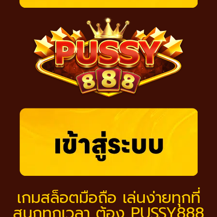
เกมสล็อตมือถือ เล่นง่ายทุกที่
สนุกทุกเวลา ต้อง PUSSY888