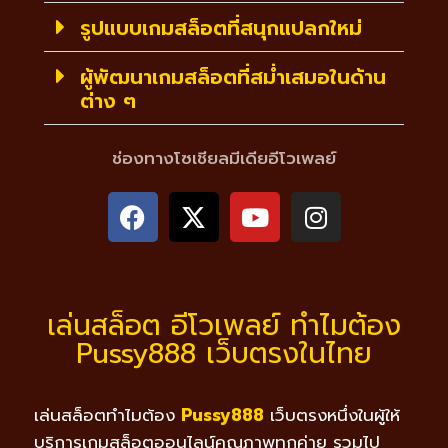
รูปแบบเกมสล็อตที่สนุกแปลกใหม่
ผู้พัฒนาเกมสล็อตที่สม่ำเสมอในด้าน
ต่าง ๆ
ช่องทางโซเชียลมีเดียอีโวเพลย์
เล่นสล็อต อีโวเพลย์ ทำไมต้อง
Pussy888 เว็บตรงในไทย
เล่นสล็อตทำไมต้อง
Pussy888
เว็บตรงหนึ่งในผู้ให้
บริการเกมสล็อตออนไลน์คุณภาพทุกค่าย รวมไป