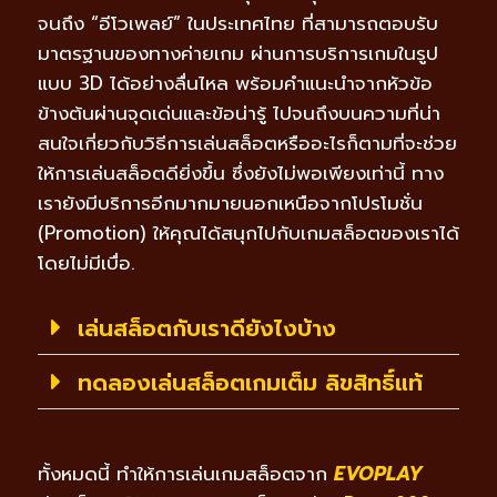
จนถึง “อีโวเพลย์” ในประเทศไทย ที่สามารถตอบรับ
มาตรฐานของทางค่ายเกม ผ่านการบริการเกมในรูป
แบบ 3D ได้อย่างลื่นไหล พร้อมคำแนะนำจากหัวข้อ
ข้างต้นผ่านจุดเด่นและข้อน่ารู้ ไปจนถึงบนความที่น่า
สนใจเกี่ยวกับวิธีการเล่นสล็อตหรืออะไรก็ตามที่จะช่วย
ให้การเล่นสล็อตดียิ่งขึ้น ซึ่งยังไม่พอเพียงเท่านี้ ทาง
เรายังมีบริการอีกมากมายนอกเหนือจากโปรโมชั่น
(Promotion) ให้คุณได้สนุกไปกับเกมสล็อตของเราได้
โดยไม่มีเบื่อ.
เล่นสล็อตกับเราดียังไงบ้าง
ทดลองเล่นสล็อตเกมเต็ม ลิขสิทธิ์แท้
ทั้งหมดนี้ ทำให้การเล่นเกมสล็อตจาก
EVOPLAY