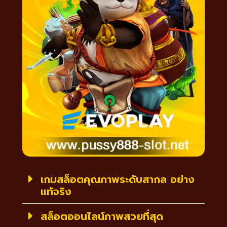
เกมสล็อตคุณภาพระดับสากล อย่าง
แท้จริง
สล็อตออนไลน์ภาพสวยที่สุด