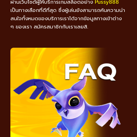
ผ่านเว็บไซต์ผู้ให้บริการเกมสล็อตอย่าง
Pussy888
เป็นทางเลือกที่ดีที่สุด ซึ่งผู้เล่นยังสามารถค้นความน่า
สนใจทั้งหมดของบริการเราได้จากข้อมูลทางเข้าต่าง
ๆ ของเรา สมัครสมาชิกกับเราเลยสิ.